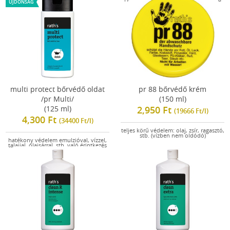
ÚJDONSÁG
durván repedezett bőrre
multi protect bőrvédő oldat
pr 88 bőrvédő krém
/pr Multi/
(150 ml)
(125 ml)
2,950 Ft
(19666 Ft/l)
4,300 Ft
(34400 Ft/l)
teljes körű védelem: olaj, zsír, ragasztó,
stb. (vízben nem oldódó)
hatékony védelem emulzióval, vízzel,
talajjal, olajsárral, stb. való érintkezés
esetén