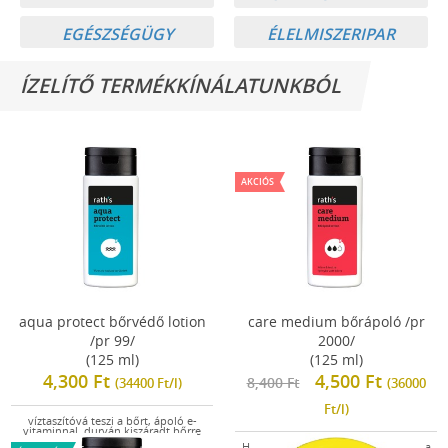
EGÉSZSÉGÜGY
ÉLELMISZERIPAR
ÍZELÍTŐ TERMÉKKÍNÁLATUNKBÓL
AKCIÓS
aqua protect bőrvédő lotion
care medium bőrápoló /pr
/pr 99/
2000/
(125 ml)
(125 ml)
4,300 Ft
4,500 Ft
8,400 Ft
(34400 Ft/l)
(36000
Ft/l)
víztaszítóvá teszi a bőrt, ápoló e-
vitaminnal, durván kiszáradt bőrre
Hámképző-ápoló ötféle vitaminnal a