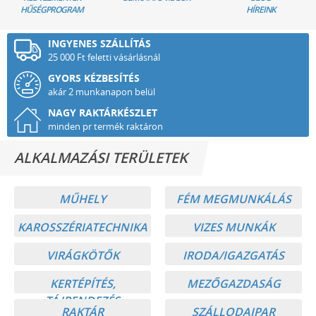
HŰSÉGPROGRAM
HÍREINK
INGYENES SZÁLLÍTÁS
25 000 Ft feletti vásárlásnál
GYORS KÉZBESÍTÉS
akár 2 munkanapon belül
NAGY RAKTÁRKÉSZLET
minden pr termék raktáron
ALKALMAZÁSI TERÜLETEK
MŰHELY
FÉM MEGMUNKÁLÁS
KAROSSZÉRIATECHNIKA
VIZES MUNKÁK
VIRÁGKÖTŐK
IRODA/IGAZGATÁS
KERTÉPÍTÉS,
MEZŐGAZDASÁG
TÁJRENDEZÉS
RAKTÁR
SZÁLLODAIPAR