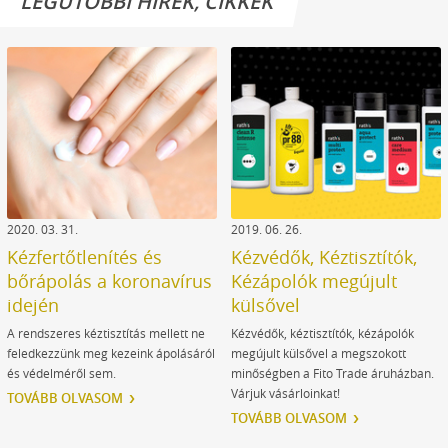
LEGUTÓBBI HÍREK, CIKKEK
extrém szennyeződésekre.
2020. 03. 31.
2019. 06. 26.
Kézfertőtlenítés és
Kézvédők, Kéztisztítók,
bőrápolás a koronavírus
Kézápolók megújult
idején
külsővel
A rendszeres kéztisztítás mellett ne
Kézvédők, kéztisztítók, kézápolók
feledkezzünk meg kezeink ápolásáról
megújult külsővel a megszokott
és védelméről sem.
minőségben a Fito Trade áruházban.
Várjuk vásárloinkat!
TOVÁBB OLVASOM
TOVÁBB OLVASOM