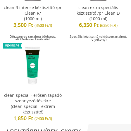
clean R intense kéztisztító /pr
clean extra speciális
Clean R/
kéztisztító /pr Clean L/
(1000 ml)
(1000 ml)
3,500 Ft
6,350 Ft
(3500 Ft/l)
(6350 Ft/l)
Dörzsanyag tartalmú bőrbarát,
Speciális kéztisztító (oldószertartalmú,
alkálimentes kéztisztító
folyékony)
ÚJDONSÁG
clean special - erősen tapadó
szennyeződésekre
(clean special - extrém
kéztisztító)
1,850 Ft
(7400 Ft/l)
Speciális kéztisztító erősen tapadó és