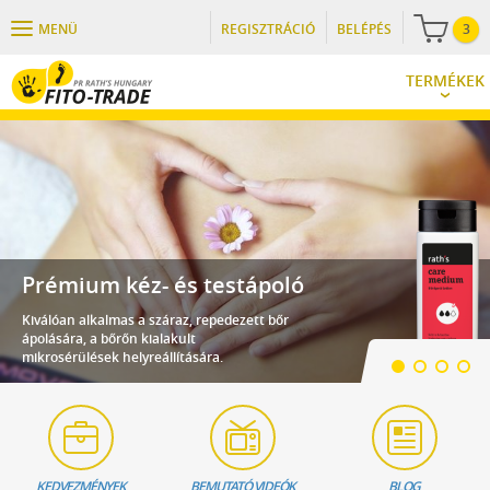
MENÜ
REGISZTRÁCIÓ
BELÉPÉS
3
TERMÉKEK
Prémium kéz- és testápoló
Kiválóan alkalmas a száraz, repedezett bőr
ápolására, a bőrőn kialakult
mikrosérülések helyreállítására.
KEDVEZMÉNYEK
BEMUTATÓ VIDEÓK
BLOG