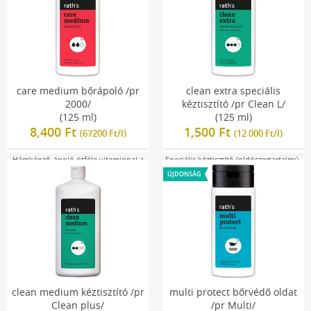
care medium bőrápoló /pr
clean extra speciális
2000/
kéztisztító /pr Clean L/
(125 ml)
(125 ml)
8,400 Ft
1,500 Ft
(67200 Ft/l)
(12 000 Ft/l)
Hámképző-ápoló ötféle vitaminnal a
Speciális kéztisztító (oldószertartalmú,
durván repedezett bőrre
folyékony)
ÚJDONSÁG
clean medium kéztisztító /pr
multi protect bőrvédő oldat
Clean plus/
/pr Multi/