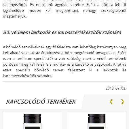
szennyeződés. És ne lőjünk ágyúval verébre. Ezért a bőrt a lehető
legkímélőbb módon kell megtisztítani, nehogy szükségtelenül
megterheljük.
Bőrvédelem lakkozók és karosszériakészítők számára
A bőrvédő termékeknek egy fő feladata van: lehetőleg hatékonyan meg
kell akadályozniuk az érintkezést a bőrt megtámadó anyagokkal. Ezért
ezen a területen specialistákra van szükség, mert a védő terméknek
pontosan meg kell felelnie a munka- és a károsító anyagoknak. A rath’s
ezért speciális bőrvédő tervet fejlesztett ki a lakkozók és
karosszériakészítők számára.
2018. 09. 03.
KAPCSOLÓDÓ TERMÉKEK