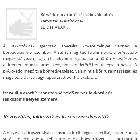
Bőrvédelem a rath’s-tól lakkozóknak és
karosszériakészítőknek
LEJÖTT A LAKK
A lakkozóknak igencsak speciális követelményei vannak a
bőrvédelemmel szemben. A rath’s meg tud felelni nekik: a prArcvédő
megakadályozza, hogy a festékköd megtapadjon a bőrön. A festéket és
a krémet munka után kényelmesen letörölhetjük egy ruhával. A
prArcvédő megőrzi a bőrnedvességet, valamint a bőr rugalmasságát, és
megelőzi a durva vagy repedezett bőr kialakulását.
Itt találja arath’s részletes bőrvédő tervét lakkozók és
lakkozóműhelyek számára.
Kéztisztítás, lakkozók és karosszériakészítők
A helyes tisztítószer kiválasztásának különleges jelentősége van. Ennek
során mindig ahhoz kell igazodnunk, hogy milyen és mekkora a