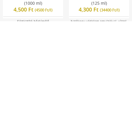
(1000 ml)
(125 ml)
4,500 Ft
4,300 Ft
(4500 Ft/l)
(34400 Ft/l)
Kéztisztító bőrkímélő
hatékony védelem emulzióval, vízzel,
talajjal, olajsárral, stb. való érintkezés
esetén