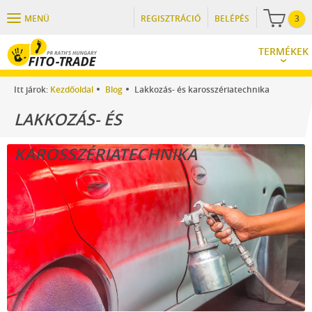
MENÜ
REGISZTRÁCIÓ
BELÉPÉS
3
TERMÉKEK
Itt járok:
Kezdőoldal
Blog
Lakkozás- és karosszériatechnika
LAKKOZÁS- ÉS
KAROSSZÉRIATECHNIKA