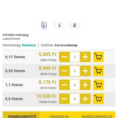
ütésálló műanyag
utántölthető
Elérhetőség:
Raktáron
| Szállítás:
3-4 munkanap
5,865 Ft
0,17 literes
(5865 Ft/db)
8,090 Ft
0,35 literes
(8090 Ft/db)
9,170 Ft
1,1 literes
(9170 Ft/db)
10,500 Ft
0,8 literes
(10500 Ft/db)
TERMÉKISMERTETŐ
KÉRDÉSEK (0)
VEVŐVÉLEMÉNYEK (0)